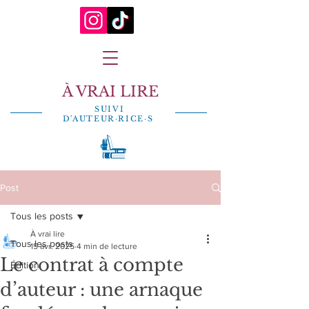
À VRAI LIRE
SUIVI
D'AUTEUR·RICE·S
Post
Tous les posts
À vrai lire
Tous les posts
15 avr. 2025
4 min de lecture
Le contrat à compte
Édition
d’auteur : une arnaque